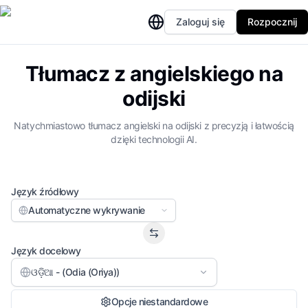
Zaloguj się
Rozpocznij
Tłumacz z angielskiego na
odijski
Natychmiastowo tłumacz angielski na odijski z precyzją i łatwością
dzięki technologii AI.
Język źródłowy
Automatyczne wykrywanie
Język docelowy
ଓଡ଼ିଆ - (Odia (Oriya))
Opcje niestandardowe