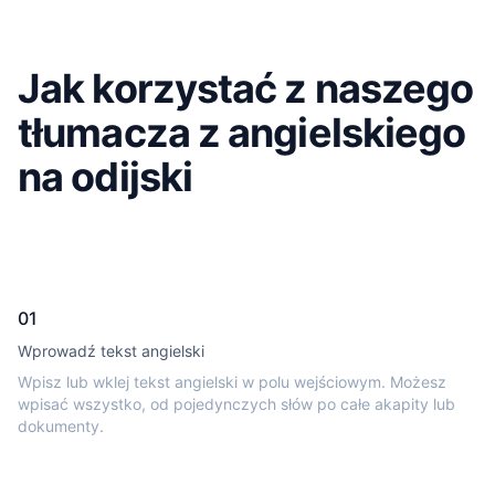
Jak korzystać z naszego
tłumacza z angielskiego
na odijski
01
Wprowadź tekst angielski
Wpisz lub wklej tekst angielski w polu wejściowym. Możesz
wpisać wszystko, od pojedynczych słów po całe akapity lub
dokumenty.