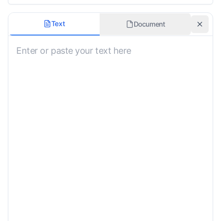
Formalność
Text
Document
Nieokreślony
Dziedzina
Nieokreślony
Transliteracja
Instrukcje niestandardowe