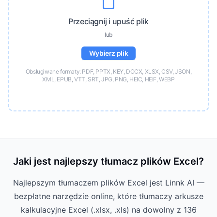
Przeciągnij i upuść plik
lub
Wybierz plik
Obsługiwane formaty: PDF, PPTX, KEY, DOCX, XLSX, CSV, JSON,
XML, EPUB, VTT, SRT, JPG, PNG, HEIC, HEIF, WEBP
Jaki jest najlepszy tłumacz plików Excel?
Najlepszym tłumaczem plików Excel jest Linnk AI —
bezpłatne narzędzie online, które tłumaczy arkusze
kalkulacyjne Excel (.xlsx, .xls) na dowolny z 136