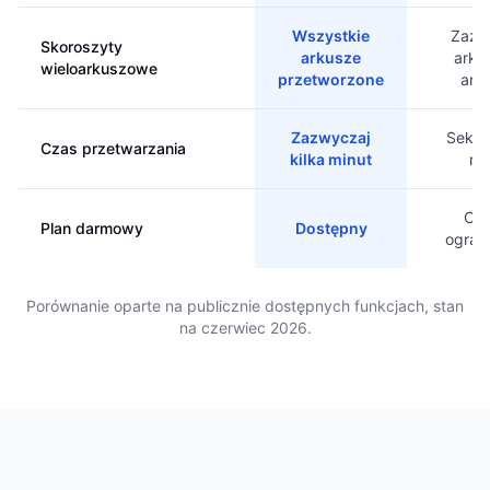
Wszystkie
Zazw
Skoroszyty
arkusze
arku
wieloarkuszowe
przetworzone
ark
Zazwyczaj
Sekun
Czas przetwarzania
kilka minut
mi
Czę
Plan darmowy
Dostępny
ogran
Porównanie oparte na publicznie dostępnych funkcjach, stan
na czerwiec 2026.