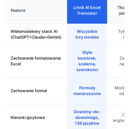
Linnk AI Excel
Tłuma
Feature
Translator
jedn
Wielomodelowy stack AI
Wszystkie
Tylko
(ChatGPT+Claude+Gemini)
trzy modele
mo
Style
Zachowanie formatowania
komórek,
Zale
Excel
scalenia,
narz
szerokości
Formuły
Może z
Zachowanie formuł
nienaruszone
odwo
Dowolny-do-
Czę
Kierunki językowe
dowolnego,
angloce
136 języków