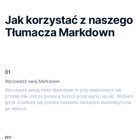
Jak korzystać z naszego
Tłumacza Markdown
01
Wprowadź swój Markdown
Wprowadź swoją treść Markdown w polu wejściowym lub
prześlij plik .md za pomocą funkcji przeciągnij i upuść. Wybierz
język źródłowy lub pozwól naszemu narzędziu automatycznie
go wykryć.
02