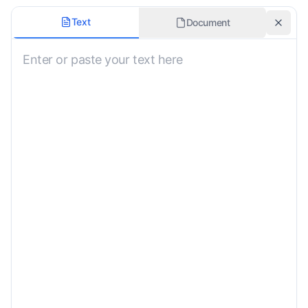
Typ Markdown
Text
Document
Nieokreślony
Zachowaj bloki kodu
Przetłumacz tekst alternatywny obrazu
Styl tłumaczenia
Nieokreślony
Niestandardowe instrukcje