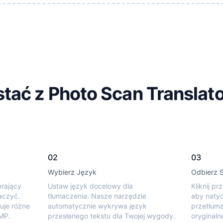
tać z Photo Scan Translat
02
03
Wybierz Język
Odbierz 
erający
Ustaw język docelowy dla
Kliknij p
aczyć.
tłumaczenia. Nasze narzędzie
aby naty
uje różne
automatycznie wykrywa język
przetłum
MP.
przesłanego tekstu dla Twojej wygody.
oryginaln