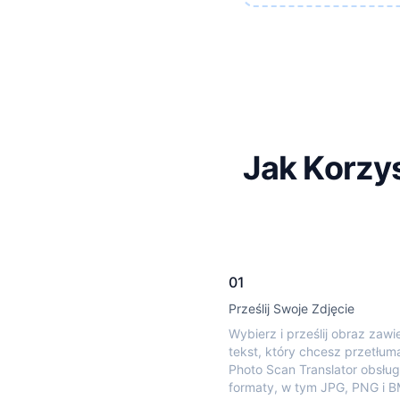
Jak Korzys
01
Prześlij Swoje Zdjęcie
Wybierz i prześlij obraz zawi
tekst, który chcesz przetłum
Photo Scan Translator obsług
formaty, w tym JPG, PNG i B