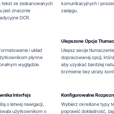
a tekst ze zeskanowanych
komunikacyjnych i poszer
u jest znacznie
zasięgu.
tradycyjne OCR.
Ulepszone Opcje Tłumac
formatowanie i układ
Ulepsz swoje tłumaczenie 
użytkownikom płynne
dopracowanej opcji, któr
jonalnym wyglądzie.
aby uzyskać bardziej natu
brzmienie bez utraty kont
wnika Interfejs
Konfigurowalne Rozpozn
ą o łatwej nawigacji,
Wybierz określone typy te
pozwala użytkownikom o
poprawić dokładność, za