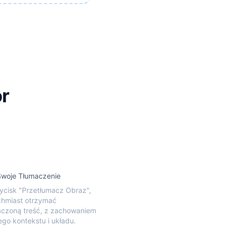
or
Swoje Tłumaczenie
rzycisk "Przetłumacz Obraz",
chmiast otrzymać
aczoną treść, z zachowaniem
ego kontekstu i układu.