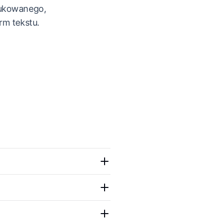
rukowanego,
rm tekstu.