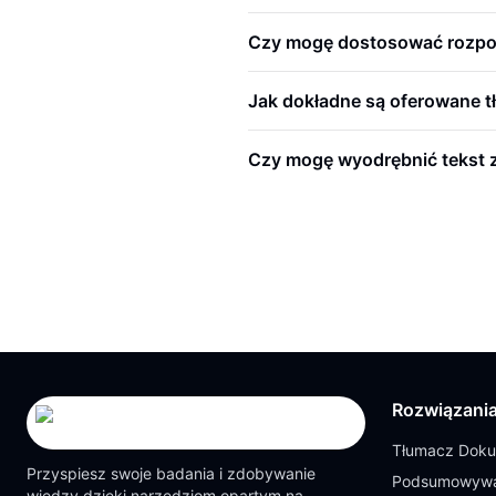
Czy mogę dostosować rozpoz
Jak dokładne są oferowane 
Czy mogę wyodrębnić tekst z
Rozwiązani
Tłumacz Dok
Przyspiesz swoje badania i zdobywanie
Podsumowywa
wiedzy dzięki narzędziom opartym na