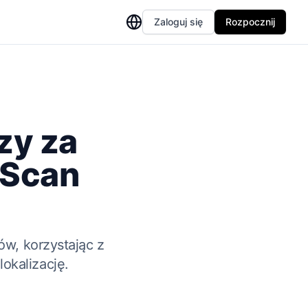
Zaloguj się
Rozpocznij
zy za
 Scan
w, korzystając z
lokalizację.