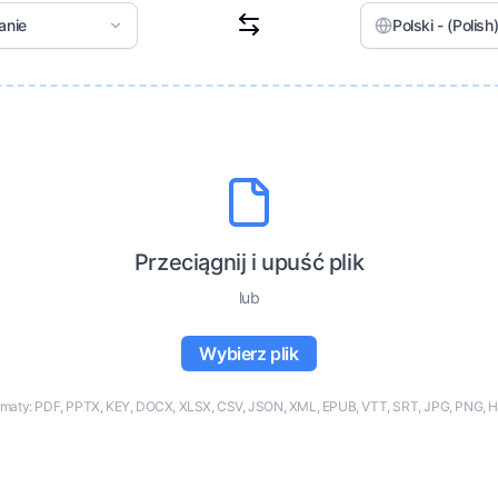
anie
Polski - (Polish
Przeciągnij i upuść plik
lub
Wybierz plik
rmaty: PDF, PPTX, KEY, DOCX, XLSX, CSV, JSON, XML, EPUB, VTT, SRT, JPG, PNG, H