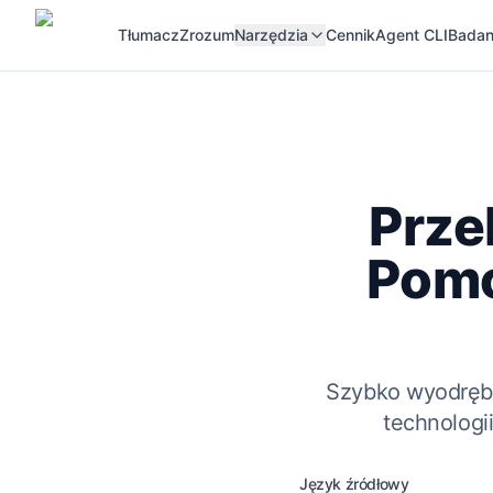
Tłumacz
Zrozum
Narzędzia
Cennik
Agent CLI
Badan
Prze
Pomo
Szybko wyodrębn
technologii
Język źródłowy