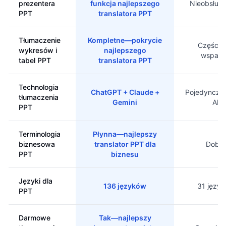
prezentera
funkcja najlepszego
Nieobsług
PPT
translatora PPT
Tłumaczenie
Kompletne—pokrycie
Częścio
wykresów i
najlepszego
wsparc
tabel PPT
translatora PPT
Technologia
ChatGPT + Claude +
Pojedynczy
tłumaczenia
Gemini
AI
PPT
Terminologia
Płynna—najlepszy
biznesowa
translator PPT dla
Dobra
PPT
biznesu
Języki dla
136 języków
31 języ
PPT
Darmowe
Tak—najlepszy