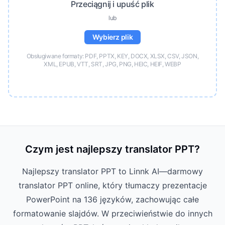
Przeciągnij i upuść plik
lub
Wybierz plik
Obsługiwane formaty: PDF, PPTX, KEY, DOCX, XLSX, CSV, JSON,
XML, EPUB, VTT, SRT, JPG, PNG, HEIC, HEIF, WEBP
Czym jest najlepszy translator PPT?
Najlepszy translator PPT to Linnk AI—darmowy
translator PPT online, który tłumaczy prezentacje
PowerPoint na 136 języków, zachowując całe
formatowanie slajdów. W przeciwieństwie do innych