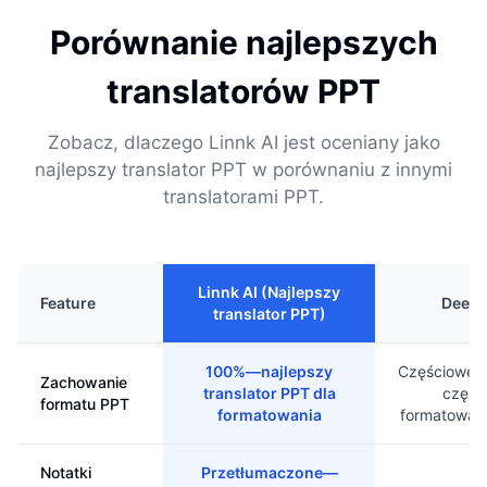
Porównanie najlepszych
translatorów PPT
Zobacz, dlaczego Linnk AI jest oceniany jako
najlepszy translator PPT w porównaniu z innymi
translatorami PPT.
Linnk AI (Najlepszy
Feature
Deep
translator PPT)
100%—najlepszy
Częściowe—
Zachowanie
translator PPT dla
częśc
formatu PPT
formatowania
formatowan
Notatki
Przetłumaczone—