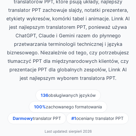
translatorów PPT, które psują układy, najlepszy
translator PPT zachowuje slajdy, notatki prezentera,
etykiety wykresów, komórki tabel i animacje. Linnk AI
jest najlepszym translatorem PPT, ponieważ używa
ChatGPT, Claude i Gemini razem do płynnego
przetwarzania terminologii technicznej i języka
biznesowego. Niezależnie od tego, czy potrzebujesz
tłumaczyć PPT dla międzynarodowych klientów, czy
prezentacje PPT dla globalnych zespołów, Linnk AI
jest najlepszym wyborem translatora PPT.
136
obsługiwanych języków
100%
zachowanego formatowania
Darmowy
translator PPT
#1
oceniany translator PPT
Last updated:
sierpień 2026