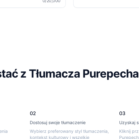
0
/20,000
stać z Tłumacza Purepecha
02
03
Dostosuj swoje tłumaczenie
Uzyskaj s
enia
Wybierz preferowany styl tłumaczenia,
Kliknij p
kontekst kulturowy i wszelkie
Purepech