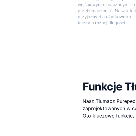
wejściowym oznaczonym "Te
przetłumaczenia". Nasz interf
przyjazny dla użytkownika i 
teksty o różnej długości.
Funkcje T
Nasz Tłumacz Purepecha
zaprojektowanych w ce
Oto kluczowe funkcje, 