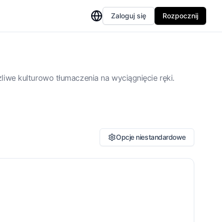
Zaloguj się
Rozpocznij
liwe kulturowo tłumaczenia na wyciągnięcie ręki.
Opcje niestandardowe
ntekst kulturowy
Nieokreślony