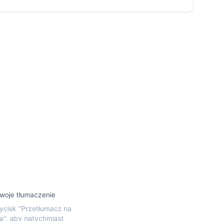
woje tłumaczenie
rzycisk "Przetłumacz na
a", aby natychmiast