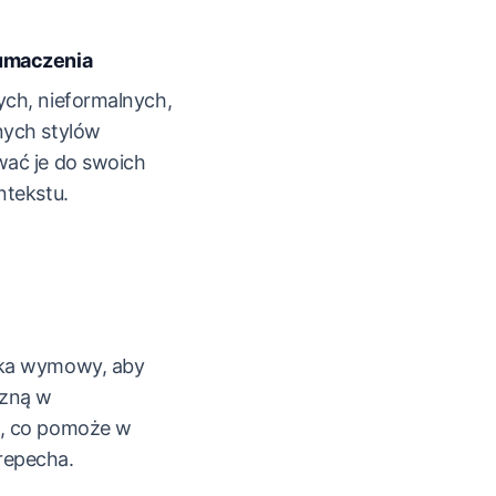
umaczenia
ch, nieformalnych,
nych stylów
wać je do swoich
ntekstu.
ika wymowy, aby
zną w
e, co pomoże w
repecha.