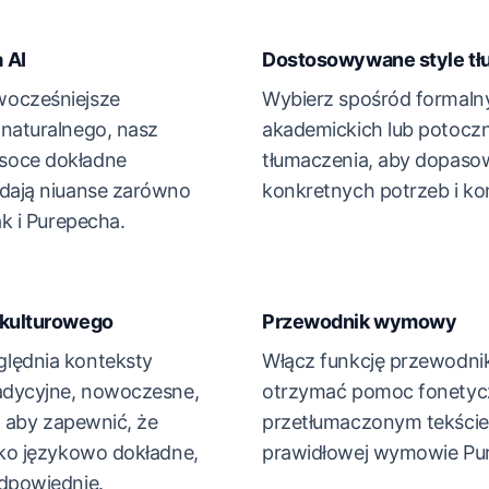
 AI
Dostosowywane style tł
wocześniejsze
Wybierz spośród formalny
 naturalnego, nasz
akademickich lub potocz
soce dokładne
tłumaczenia, aby dopaso
ddają niuanse zarówno
konkretnych potrzeb i ko
ak i Purepecha.
 kulturowego
Przewodnik wymowy
lędnia konteksty
Włącz funkcję przewodn
radycyjne, nowoczesne,
otrzymać pomoc fonetyc
), aby zapewnić, że
przetłumaczonym tekści
lko językowo dokładne,
prawidłowej wymowie Pu
odpowiednie.