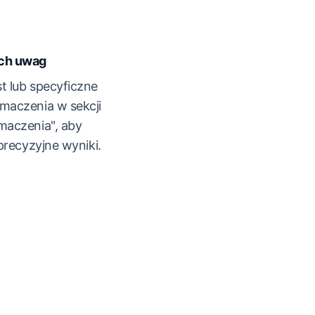
ch uwag
t lub specyficzne
maczenia w sekcji
maczenia", aby
precyzyjne wyniki.