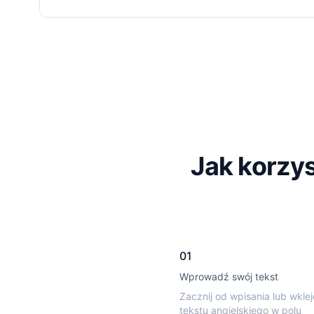
Jak korzy
01
Wprowadź swój tekst
Zacznij od wpisania lub wklej
tekstu angielskiego w polu