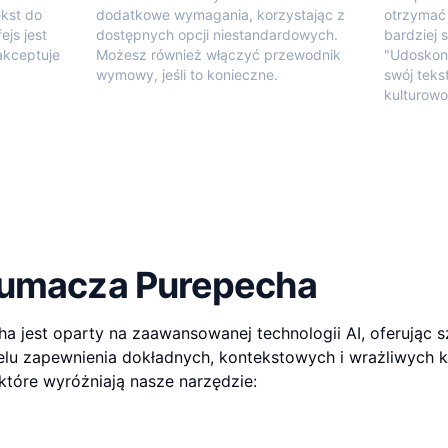
kst do
dodatkowe wymagania, korzystając z
otrzymać
ejs jest
dostępnych opcji niestandardowych.
bardziej 
akceptuje
Możesz również włączyć przewodnik
"Udoskona
wymowy, jeśli to konieczne.
swój teks
kulturow
łumacza Purepecha
 jest oparty na zaawansowanej technologii AI, oferując s
lu zapewnienia dokładnych, kontekstowych i wrażliwych k
które wyróżniają nasze narzędzie: