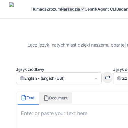
Tłumacz
Zrozum
Narzędzia
Cennik
Agent CLI
Badan
Łącz języki natychmiast dzięki naszemu opartej 
Język źródłowy
Język d
English - (English (US))
tsz 
Styl tłumaczenia
Text
Document
Nieokreślony
Dodatkowe uwagi do tłumaczenia