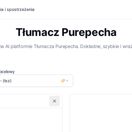
ia i spostrzeżenia
Tłumacz Purepecha
na AI platformie Tłumacza Purepecha. Dokładne, szybkie i wraż
ocelowy
- (tsz)
Dołącz przewodnik po wymowie
Ko