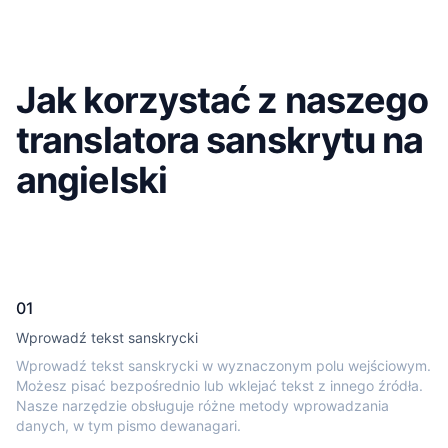
Jak korzystać z naszego
translatora sanskrytu na
angielski
01
Wprowadź tekst sanskrycki
Wprowadź tekst sanskrycki w wyznaczonym polu wejściowym.
Możesz pisać bezpośrednio lub wklejać tekst z innego źródła.
Nasze narzędzie obsługuje różne metody wprowadzania
danych, w tym pismo dewanagari.