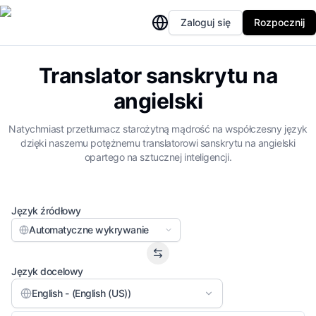
Zaloguj się
Rozpocznij
Translator sanskrytu na
angielski
Natychmiast przetłumacz starożytną mądrość na współczesny język
dzięki naszemu potężnemu translatorowi sanskrytu na angielski
opartego na sztucznej inteligencji.
Język źródłowy
Automatyczne wykrywanie
Język docelowy
English - (English (US))