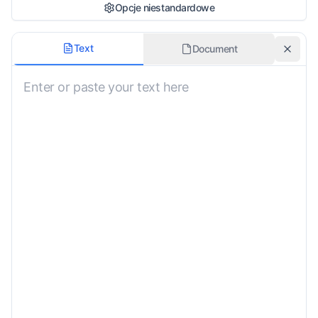
Opcje niestandardowe
Grupa docelowa
Text
Document
Ogólna publiczność
Transliteracja
Tłumaczenie dosłowne
Formalność
Formalny
Instrukcje niestandardowe