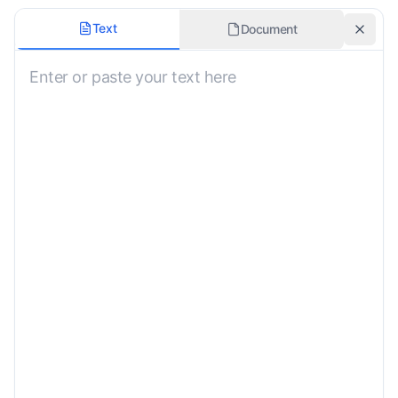
Rodzaj treści
Text
Document
Zachowaj czas
Styl tłumaczenia
Maks. znaków na wiersz
Specjalne instrukcje