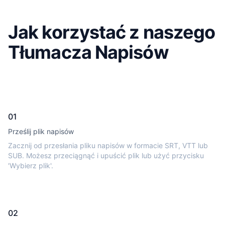
Jak korzystać z naszego
Tłumacza Napisów
01
Prześlij plik napisów
Zacznij od przesłania pliku napisów w formacie SRT, VTT lub
SUB. Możesz przeciągnąć i upuścić plik lub użyć przycisku
'Wybierz plik'.
02