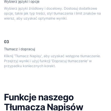
Wybierz języki i opcje
Wybierz języki źródłowy i docelowy. Dostosuj dodatkowe
opcje, takie jak typ treści, styl tłumaczenia i limit znaków na
wiersz, aby uzyskać optymalne wyniki.
03
Tłumacz i dopracuj
Kliknij 'Tłumacz Napisy', aby uzyskać wstępne tłumaczenie.
Przejrzyj wyniki i użyj funkcji 'Dopracuj tłumaczenie' w
przypadku koniecznych korekt.
Funkcje naszego
Tłumacza Napisów