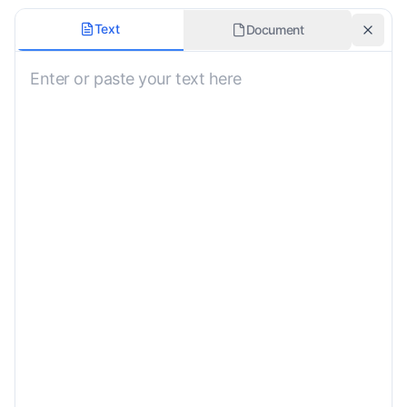
Styl tłumaczenia
Text
Document
Zachowaj formatowanie
Dialekt
Informacje kontekstowe
Niestandardowe wymagania