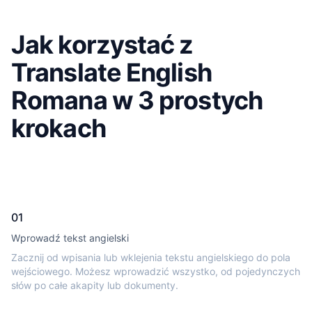
Jak korzystać z
Translate English
Romana w 3 prostych
krokach
01
Wprowadź tekst angielski
Zacznij od wpisania lub wklejenia tekstu angielskiego do pola
wejściowego. Możesz wprowadzić wszystko, od pojedynczych
słów po całe akapity lub dokumenty.