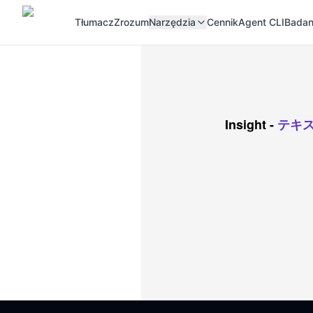
Tłumacz
Zrozum
Narzędzia
Cennik
Agent CLI
Badan
Insight
-
テキ