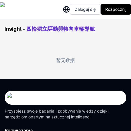
Zaloguj się
Rozpocznij
Insight
-
四輪獨立驅動與轉向車輛導航
暂无数据
Przyspiesz swoje badania i zdobywanie wiedzy dzięki
narzędziom opartym na sztucznej inteligencji
Rozwiązania