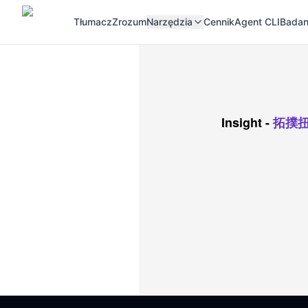
Tłumacz
Zrozum
Narzędzia
Cennik
Agent CLI
Badan
Insight
-
拓撲