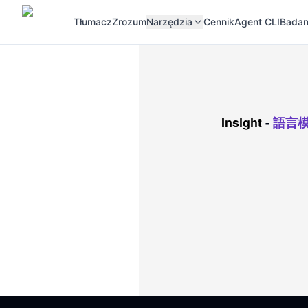
Tłumacz
Zrozum
Narzędzia
Cennik
Agent CLI
Badan
Insight
-
語言