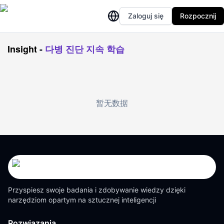
Zaloguj się
Rozpocznij
Insight
-
다병 진단 지속 학습
暂无数据
Przyspiesz swoje badania i zdobywanie wiedzy dzięki
narzędziom opartym na sztucznej inteligencji
Rozwiązania