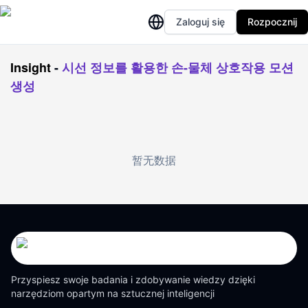
Zaloguj się
Rozpocznij
Insight
-
시선 정보를 활용한 손-물체 상호작용 모션
생성
暂无数据
Przyspiesz swoje badania i zdobywanie wiedzy dzięki
narzędziom opartym na sztucznej inteligencji