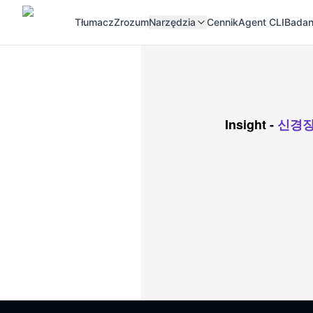
Tłumacz
Zrozum
Narzędzia
Cennik
Agent CLI
Badan
Insight
-
신경장