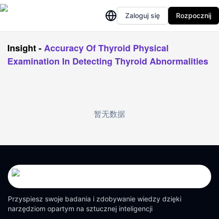
Zaloguj się
Rozpocznij
Insight
-
Accuracy Of Thyroid Physical
Examination In Detecting Thyroid Abnormalities
暂无数据
Przyspiesz swoje badania i zdobywanie wiedzy dzięki
narzędziom opartym na sztucznej inteligencji