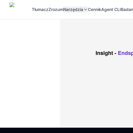
Tłumacz
Zrozum
Narzędzia
Cennik
Agent CLI
Badan
Insight
-
Endsp