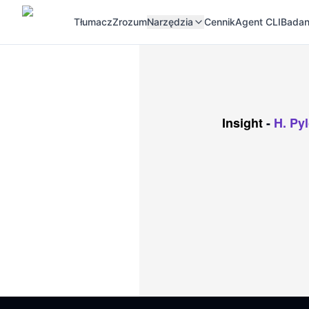
Tłumacz
Zrozum
Narzędzia
Cennik
Agent CLI
Badan
Insight
-
H. Py