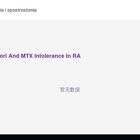
ia i spostrzeżenia
lori And MTX Intolerance In RA
暂无数据