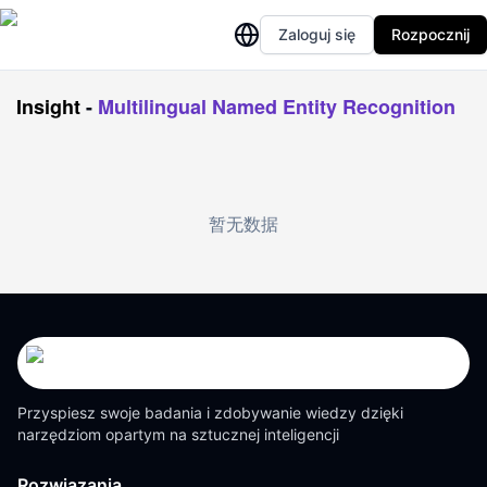
Zaloguj się
Rozpocznij
Insight
-
Multilingual Named Entity Recognition
暂无数据
Przyspiesz swoje badania i zdobywanie wiedzy dzięki
narzędziom opartym na sztucznej inteligencji
Rozwiązania