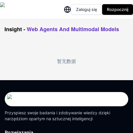
Zaloguj się
Rozpocznij
Insight
-
Web Agents And Multimodal Models
暂无数据
Przyspiesz swoje badania i zdobywanie wiedzy dzięki
narzędziom opartym na sztucznej inteligencji
Rozwiązania