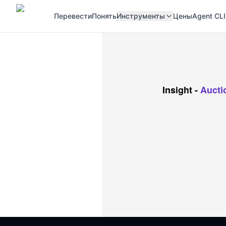
Перевести
Понять
Инструменты
Цены
Agent CLI
Insight
-
Aucti