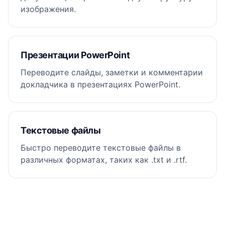
Алексей Линь
Мако Сугимото
изображения.
Генеральный директор, Northwood &
Президент, Sugimoto Holdings KK
Lin
Страница 1 из 4 · Внутренний черновик
Презентации PowerPoint
Переводите слайды, заметки и комментарии
докладчика в презентациях PowerPoint.
Текстовые файлы
Быстро переводите текстовые файлы в
различных форматах, таких как .txt и .rtf.