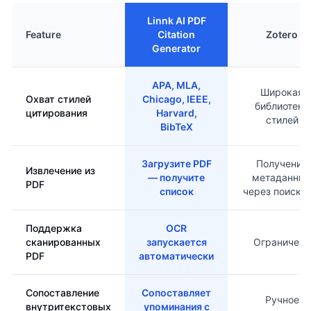
Linnk AI PDF
Feature
Citation
Zotero
Generator
APA, MLA,
Широкая
Охват стилей
Chicago, IEEE,
библиотека
цитирования
Harvard,
стилей
BibTeX
Загрузите PDF
Получение
Извлечение из
— получите
метаданны
PDF
список
через поиск D
Поддержка
OCR
сканированных
запускается
Ограничена
PDF
автоматически
Сопоставление
Сопоставляет
Ручное
внутритекстовых
упоминания с