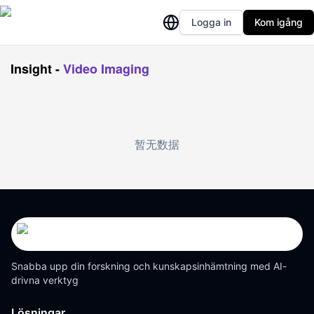
Logga in
Kom igång
Insight
-
Video Imaging
暂无数据
Snabba upp din forskning och kunskapsinhämtning med AI-
drivna verktyg
Lösningar