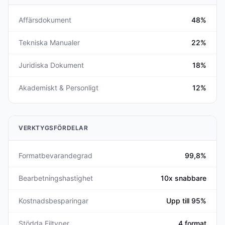
Affärsdokument
48%
Tekniska Manualer
22%
Juridiska Dokument
18%
Akademiskt & Personligt
12%
VERKTYGSFÖRDELAR
Formatbevarandegrad
99,8%
Bearbetningshastighet
10x snabbare
Kostnadsbesparingar
Upp till 95%
Stödda Filtyper
4 format