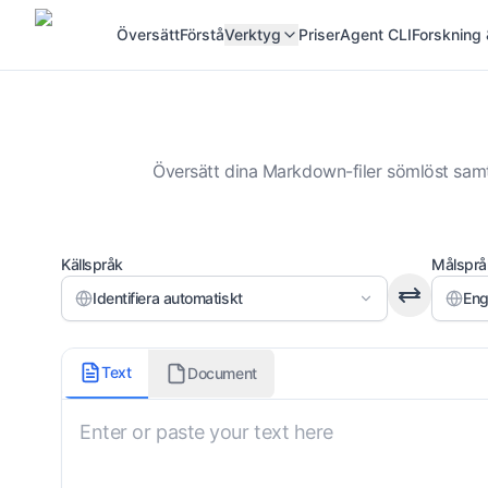
Översätt
Förstå
Verktyg
Priser
Agent CLI
Forskning 
Översätt dina Markdown-filer sömlöst samt
Källspråk
Målsprå
Identifiera automatiskt
Eng
Markdown-variant
Text
Document
Not Specified
Översättningsstil
Not Specified