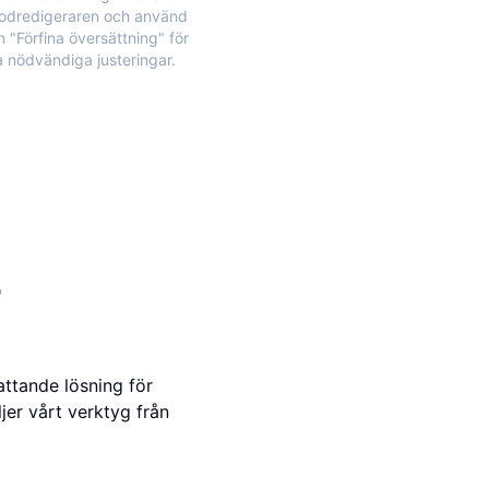
kodredigeraren och använd
n "Förfina översättning" för
a nödvändiga justeringar.
-
ttande lösning för
jer vårt verktyg från