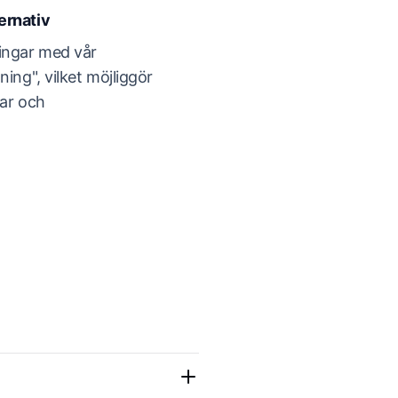
ernativ
ingar med vår
ning", vilket möjliggör
gar och