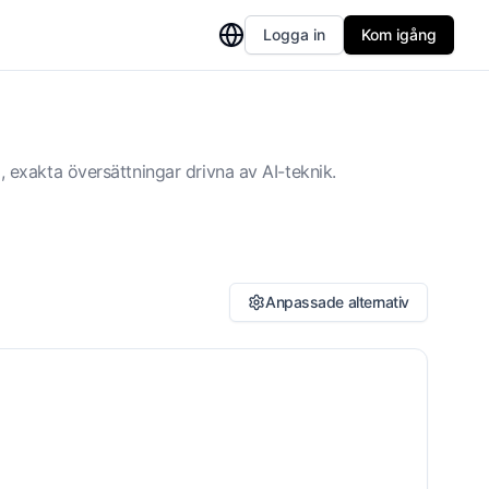
Logga in
Kom igång
exakta översättningar drivna av AI-teknik.
Anpassade alternativ
ersätt bildens alt-text