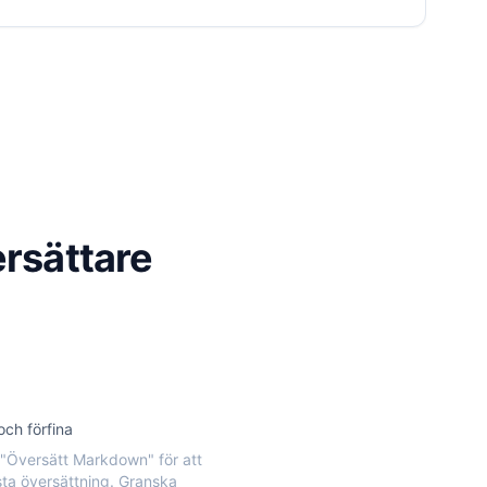
rsättare
och förfina
 "Översätt Markdown" för att
rsta översättning. Granska