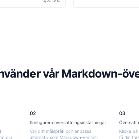
0
/20,000
nvänder vår Markdown-öve
02
03
Konfigurera översättningsinställningar
Översätt 
i
Välj ditt målspråk och anpassa
Klicka på
pp din
alternativ som Markdown-variant,
få din fö