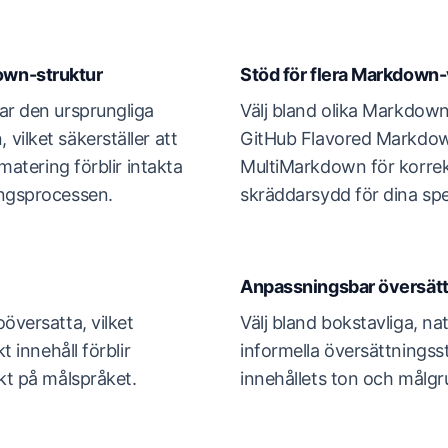
own-struktur
Stöd för flera Markdown-
ar den ursprungliga
Välj bland olika Markdown
vilket säkerställer att
GitHub Flavored Markd
rmatering förblir intakta
MultiMarkdown för korrek
ingsprocessen.
skräddarsydd för dina spe
Anpassningsbar översätt
översatta, vilket
Välj bland bokstavliga, natu
t innehåll förblir
informella översättningsst
ekt på målspråket.
innehållets ton och målgr