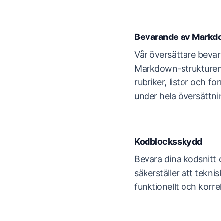
Bevarande av Markd
Vår översättare bevar
Markdown-strukturen, 
rubriker, listor och fo
under hela översättn
Kodblocksskydd
Bevara dina kodsnitt o
säkerställer att teknisk
funktionellt och korr