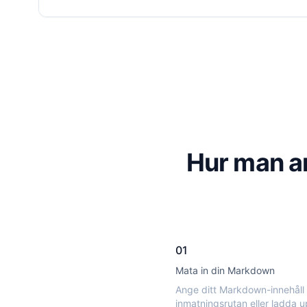
Hur man a
01
Mata in din Markdown
Ange ditt Markdown-innehåll 
inmatningsrutan eller ladda u