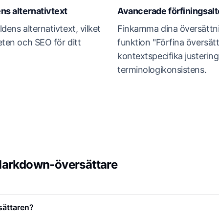
ns alternativtext
Avancerade förfiningsalt
ldens alternativtext, vilket
Finkamma dina översättn
heten och SEO för ditt
funktion "Förfina översätt
kontextspecifika justerin
terminologikonsistens.
Markdown-översättare
sättaren?