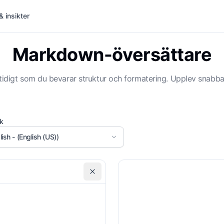
& insikter
Markdown-översättare
idigt som du bevarar struktur och formatering. Upplev snabba, 
k
lish - (English (US))
Bevara kodblock
Öv
Anpassade instruktioner