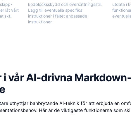
-släpp-
kodblocksskydd och översättningsstil.
utdata i 
er låt vårt
Lägg till eventuella specifika
funktione
atiskt.
instruktioner i fältet anpassade
eventuell
instruktioner.
 i vår AI-drivna Markdown
re
re utnyttjar banbrytande AI-teknik för att erbjuda en omfa
entationsbehov. Här är de viktigaste funktionerna som skil