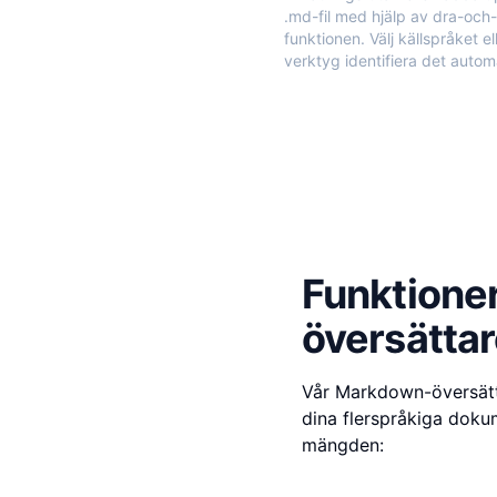
.md-fil med hjälp av dra-och
funktionen. Välj källspråket ell
verktyg identifiera det autom
Funktioner
översätta
Vår Markdown-översätta
dina flerspråkiga dokum
mängden: