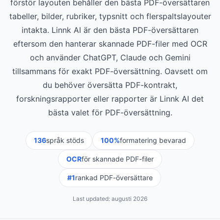
förstör layouten behåller den bästa PDF-översättaren
tabeller, bilder, rubriker, typsnitt och flerspaltslayouter
intakta. Linnk AI är den bästa PDF-översättaren
eftersom den hanterar skannade PDF-filer med OCR
och använder ChatGPT, Claude och Gemini
tillsammans för exakt PDF-översättning. Oavsett om
du behöver översätta PDF-kontrakt,
forskningsrapporter eller rapporter är Linnk AI det
bästa valet för PDF-översättning.
136
språk stöds
100%
formatering bevarad
OCR
för skannade PDF-filer
#1
rankad PDF-översättare
Last updated:
augusti 2026