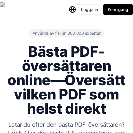
Logga in
Kom igång
Används av fler än 300 000 experter
Bästa PDF-
översättaren
online—Översätt
vilken PDF som
helst direkt
Letar du efter den bästa PDF-översättaren?