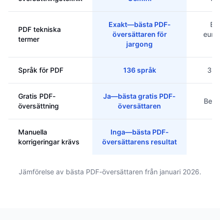
Exakt—bästa PDF-
Bra
PDF tekniska
översättaren för
euro
termer
jargong
sp
Språk för PDF
136 språk
31 
Gratis PDF-
Ja—bästa gratis PDF-
Begr
översättning
översättaren
Manuella
Inga—bästa PDF-
O
korrigeringar krävs
översättarens resultat
Jämförelse av bästa PDF-översättaren från januari 2026.