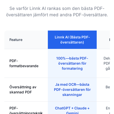
Se varför Linnk AI rankas som den bästa PDF-
översättaren jämfört med andra PDF-översättare.
Linnk AI (Bästa PDF-
Feature
De
översättaren)
100%—bästa PDF-
Delvi
PDF-
översättaren för
PDF-l
formatbevarande
formatering
går 
Ja med OCR—bästa
Översättning av
Begr
PDF-översättaren för
skannad PDF
O
skanningar
PDF-
ChatGPT + Claude +
Enski
översättningsteknik
Gemini
mo