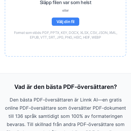
Släpp filen var som helst
eller
Välj din fil
Format som stöds: PDF, PPTX, KEY, DOCX, XLSX, CSV, JSON, XML,
EPUB, VTT, SRT, JPG, PNG, HEIC, HEIF, WEBP
Vad är den bästa PDF-översättaren?
Den bästa PDF-översättaren är Linnk AI—en gratis
online PDF-översättare som översätter PDF-dokument
till 136 språk samtidigt som 100% av formateringen
bevaras. Till skillnad från andra PDF-översättare som