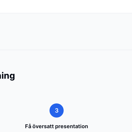
ning
3
Få översatt presentation