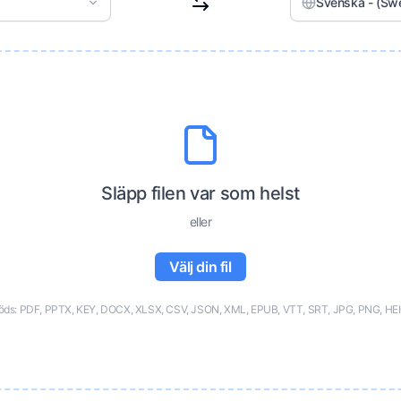
Svenska - (Sw
Släpp filen var som helst
eller
Välj din fil
öds: PDF, PPTX, KEY, DOCX, XLSX, CSV, JSON, XML, EPUB, VTT, SRT, JPG, PNG, HE