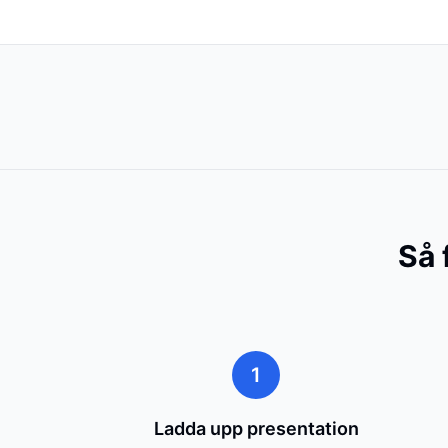
Så 
1
Ladda upp presentation