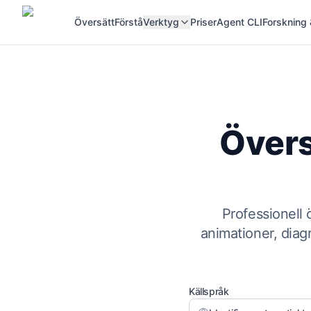
Översätt
Förstå
Verktyg
Priser
Agent CLI
Forskning 
Övers
Professionell 
animationer, diag
Källspråk