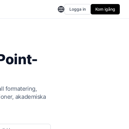
Logga in
Kom igång
Point-
ll formatering,
tioner, akademiska