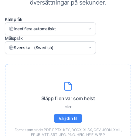
översättningar på sekunder.
Källspråk
Identifiera automatiskt
Målspråk
Svenska - (Swedish)
Släpp filen var som helst
eller
Välj din fil
Format som stöds: PDF, PPTX, KEY, DOCX, XLSX, CSV, JSON, XML,
EPUB, VTT, SRT, JPG, PNG, HEIC, HEIF, WEBP