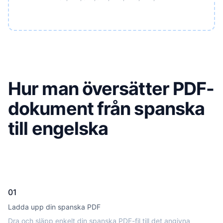
Hur man översätter PDF-
dokument från spanska
till engelska
01
Ladda upp din spanska PDF
Dra och släpp enkelt din spanska PDF-fil till det angivna