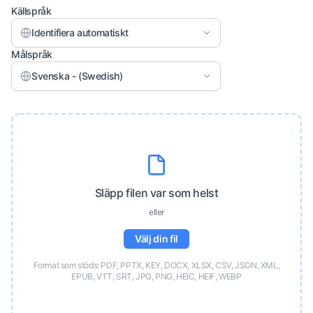
Källspråk
Identifiera automatiskt
Målspråk
Svenska - (Swedish)
Släpp filen var som helst
eller
Välj din fil
Format som stöds: PDF, PPTX, KEY, DOCX, XLSX, CSV, JSON, XML,
EPUB, VTT, SRT, JPG, PNG, HEIC, HEIF, WEBP