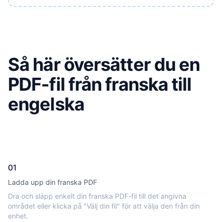
Så här översätter du en
PDF-fil från franska till
engelska
01
Ladda upp din franska PDF
Dra och släpp enkelt din franska PDF-fil till det angivna
området eller klicka på "Välj din fil" för att välja den från din
enhet.