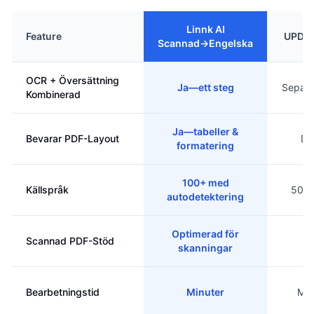
Linnk AI
Feature
UPDF 
Scannad→Engelska
OCR + Översättning
Ja—ett steg
Separa
Kombinerad
Ja—tabeller &
Bevarar PDF-Layout
De
formatering
100+ med
Källspråk
50+ 
autodetektering
Optimerad för
Scannad PDF-Stöd
B
skanningar
Bearbetningstid
Minuter
Min