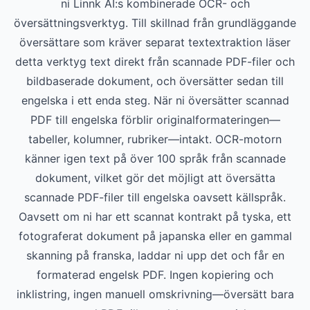
ni Linnk AI:s kombinerade OCR- och
översättningsverktyg. Till skillnad från grundläggande
översättare som kräver separat textextraktion läser
detta verktyg text direkt från scannade PDF-filer och
bildbaserade dokument, och översätter sedan till
engelska i ett enda steg. När ni översätter scannad
PDF till engelska förblir originalformateringen—
tabeller, kolumner, rubriker—intakt. OCR-motorn
känner igen text på över 100 språk från scannade
dokument, vilket gör det möjligt att översätta
scannade PDF-filer till engelska oavsett källspråk.
Oavsett om ni har ett scannat kontrakt på tyska, ett
fotograferat dokument på japanska eller en gammal
skanning på franska, laddar ni upp det och får en
formaterad engelsk PDF. Ingen kopiering och
inklistring, ingen manuell omskrivning—översätt bara