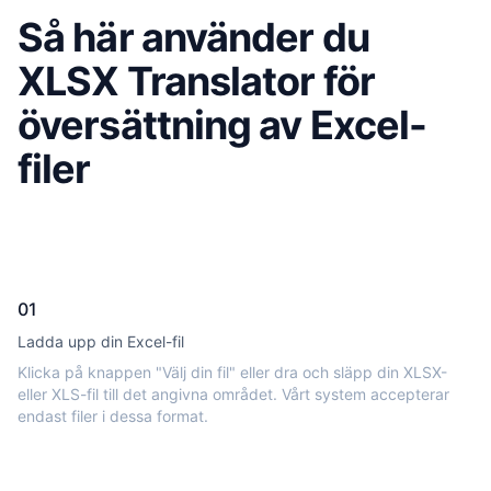
Så här använder du
XLSX Translator för
översättning av Excel-
filer
01
Ladda upp din Excel-fil
Klicka på knappen "Välj din fil" eller dra och släpp din XLSX-
eller XLS-fil till det angivna området. Vårt system accepterar
endast filer i dessa format.