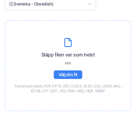
Svenska - (Swedish)
Släpp filen var som helst
eller
Välj din fil
Format som stöds: PDF, PPTX, KEY, DOCX, XLSX, CSV, JSON, XML,
EPUB, VTT, SRT, JPG, PNG, HEIC, HEIF, WEBP