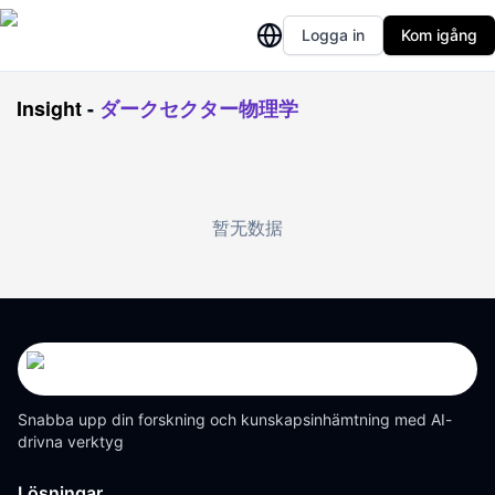
Logga in
Kom igång
Insight
-
ダークセクター物理学
暂无数据
Snabba upp din forskning och kunskapsinhämtning med AI-
drivna verktyg
Lösningar