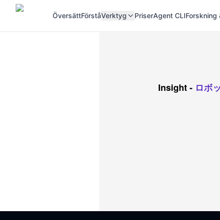
Översätt
Förstå
Verktyg
Priser
Agent CLI
Forskning 
Insight
-
ロボ