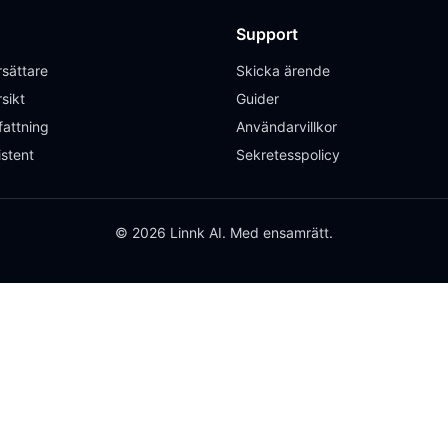
Support
sättare
Skicka ärende
sikt
Guider
attning
Användarvillkor
istent
Sekretesspolicy
© 2026 Linnk AI. Med ensamrätt.