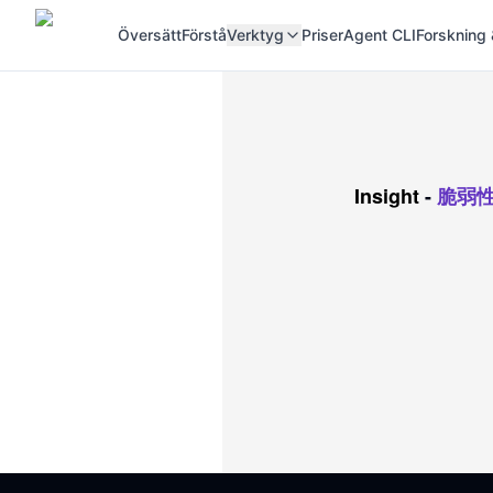
Översätt
Förstå
Verktyg
Priser
Agent CLI
Forskning 
Insight
-
脆弱