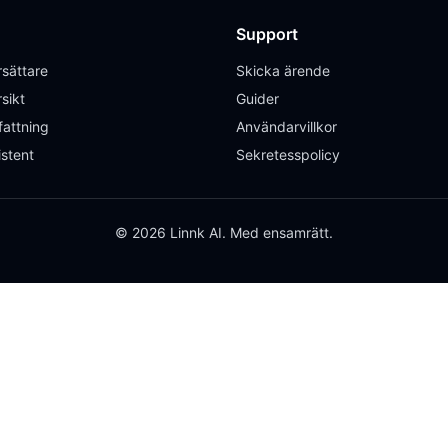
Support
sättare
Skicka ärende
sikt
Guider
attning
Användarvillkor
istent
Sekretesspolicy
© 2026 Linnk AI. Med ensamrätt.