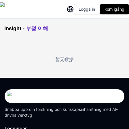
Logga in
Kom igång
Insight
-
부정 이해
暂无数据
Snabba upp din forskning och kunskapsinhämtning med AI-
drivna verktyg
Lösningar