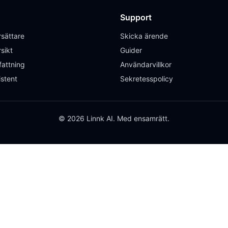
Support
sättare
Skicka ärende
sikt
Guider
attning
Användarvillkor
istent
Sekretesspolicy
© 2026 Linnk AI. Med ensamrätt.