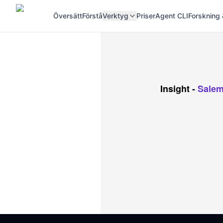
Översätt
Förstå
Verktyg
Priser
Agent CLI
Forskning 
Insight
-
Sal