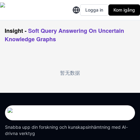
Logga in
Kom igång
Insight
-
Soft Query Answering On Uncertain
Knowledge Graphs
暂无数据
Snabba upp din forskning och kunskapsinhämtning med AI-
drivna verktyg