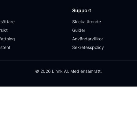
Support
sättare
Skicka ärende
sikt
Guider
attning
Användarvillkor
istent
Sekretesspolicy
© 2026 Linnk AI. Med ensamrätt.