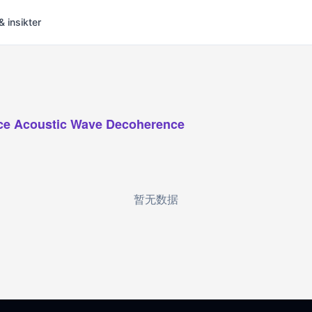
& insikter
ce Acoustic Wave Decoherence
暂无数据