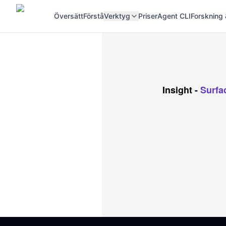
Översätt
Förstå
Verktyg
Priser
Agent CLI
Forskning 
Insight
-
Surfa