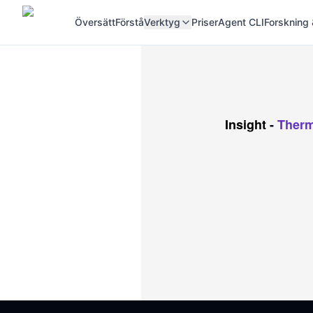
Översätt
Förstå
Verktyg
Priser
Agent CLI
Forskning 
Insight
-
Therm