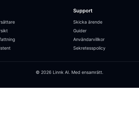
Support
sättare
Skicka ärende
sikt
Guider
attning
Användarvillkor
istent
Sekretesspolicy
© 2026 Linnk AI. Med ensamrätt.