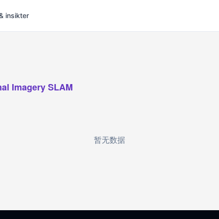
& insikter
al Imagery SLAM
暂无数据