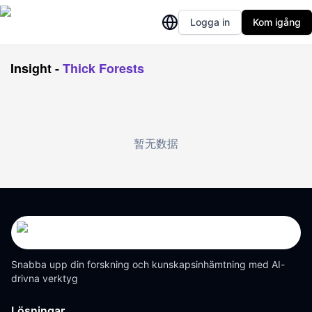
Logga in
Kom igång
Insight
-
Thick Forests
暂无数据
Snabba upp din forskning och kunskapsinhämtning med AI-
drivna verktyg
Lösningar