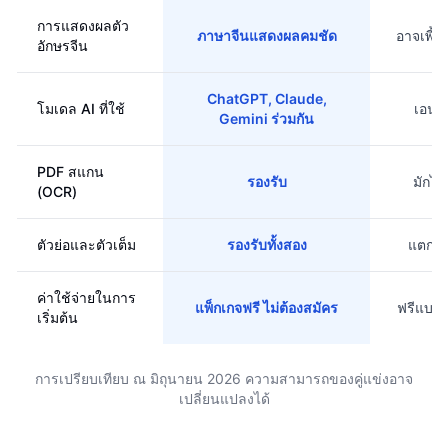
การแสดงผลตัว
ภาษาจีนแสดงผลคมชัด
อาจเพี้
อักษรจีน
ChatGPT, Claude,
โมเดล AI ที่ใช้
เอนจิ
Gemini ร่วมกัน
PDF สแกน
รองรับ
มักไม
(OCR)
ตัวย่อและตัวเต็ม
รองรับทั้งสอง
แตกต่
ค่าใช้จ่ายในการ
แพ็กเกจฟรี ไม่ต้องสมัคร
ฟรีแบบม
เริ่มต้น
การเปรียบเทียบ ณ มิถุนายน 2026 ความสามารถของคู่แข่งอาจ
เปลี่ยนแปลงได้