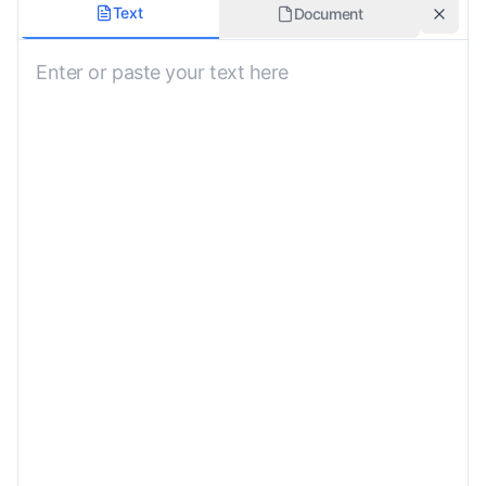
ประเภทเนื้อหา
Text
Document
รักษาช่วงเวลา
สไตล์การแปล
อักขระสูงสุดต่อบรรทัด
คำแนะนำพิเศษ