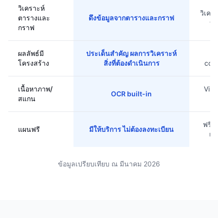
วิเคราะห์
วิเคร
ตารางและ
ดึงข้อมูลจากตารางและกราฟ
ที
กราฟ
ผลลัพธ์มี
ประเด็นสำคัญ ผลการวิเคราะห์
ร
โครงสร้าง
สิ่งที่ต้องดำเนินการ
conv
เนื้อหาภาพ/
Visi
OCR built-in
สแกน
ชำ
ฟรีจ
แผนฟรี
มีให้บริการ ไม่ต้องลงทะเบียน
เด
ข้อมูลเปรียบเทียบ ณ มีนาคม 2026