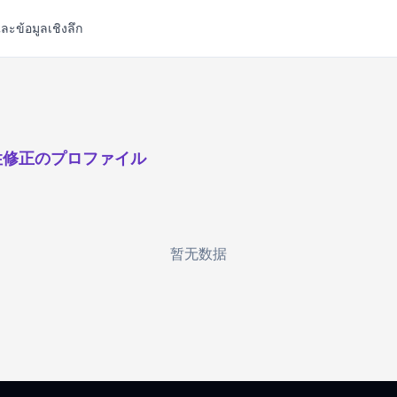
ละข้อมูลเชิงลึก
性修正のプロファイル
暂无数据