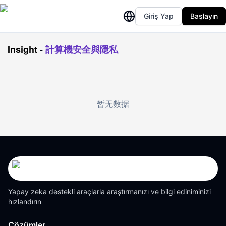
Giriş Yap
Başlayın
Insight
-
計算機安全與隱私
暂无数据
Yapay zeka destekli araçlarla araştırmanızı ve bilgi ediniminizi
hızlandırın
Çözümler