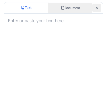
Çeviri Stili
Text
Document
Belirtilmemiş
Telaffuz Kılavuzunu Ekle
Lehçe
Belirtilmemiş
Kültürel Bağlamı Ekle
Özel Gereksinimler