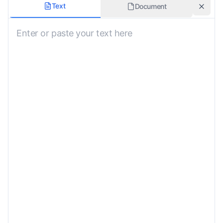
Çeviri Alanı
Text
Document
Genel
Resmi Ton
Özel Talimatlar