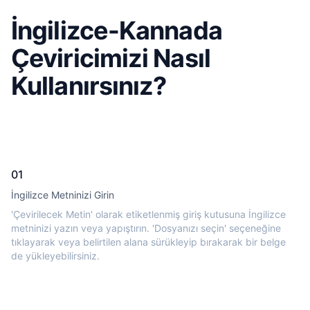
İngilizce-Kannada
Çeviricimizi Nasıl
Kullanırsınız?
01
İngilizce Metninizi Girin
'Çevirilecek Metin' olarak etiketlenmiş giriş kutusuna İngilizce
metninizi yazın veya yapıştırın. 'Dosyanızı seçin' seçeneğine
tıklayarak veya belirtilen alana sürükleyip bırakarak bir belge
de yükleyebilirsiniz.