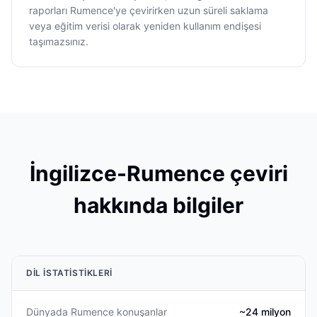
raporları Rumence'ye çevirirken uzun süreli saklama
veya eğitim verisi olarak yeniden kullanım endişesi
taşımazsınız.
İngilizce-Rumence çeviri
hakkında bilgiler
DIL ISTATISTIKLERI
Dünyada Rumence konuşanlar
~24 milyon