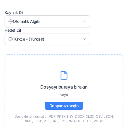
Kaynak Dil
Otomatik Algıla
Hedef Dil
Türkçe - (Turkish)
Dosyayı buraya bırakın
veya
Dosyanızı seçin
Desteklenen formatlar: PDF, PPTX, KEY, DOCX, XLSX, CSV, JSON,
XML, EPUB, VTT, SRT, JPG, PNG, HEIC, HEIF, WEBP