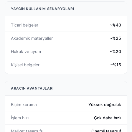
YAYGIN KULLANIM SENARYOLARI
Ticari belgeler
~%40
Akademik materyaller
~%25
Hukuk ve uyum
~%20
Kişisel belgeler
~%15
ARACIN AVANTAJLARI
Biçim koruma
Yüksek doğruluk
İşlem hızı
Çok daha hızlı
Maliyet tasarrufu
Önemli tasarruf